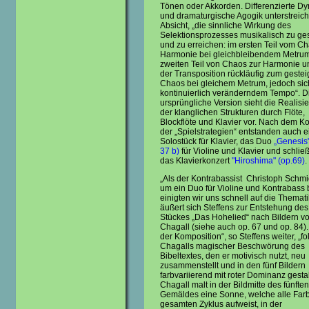
Tönen oder Akkorden. Differenzierte D
und dramaturgische Agogik unterstreich
Absicht, „die sinnliche Wirkung des
Selektionsprozesses musikalisch zu ges
und zu erreichen: im ersten Teil vom C
Harmonie bei gleichbleibendem Metrum
zweiten Teil von Chaos zur Harmonie u
der Transposition rückläufig zum gestei
Chaos bei gleichem Metrum, jedoch sic
kontinuierlich veränderndem Tempo“. D
ursprüngliche Version sieht die Realisi
der klanglichen Strukturen durch Flöte,
Blockflöte und Klavier vor. Nach dem K
der „Spielstrategien“ entstanden auch e
Solostück für Klavier, das Duo
„Genesis"
37 b)
für Violine und Klavier und schließ
das Klavierkonzert
"Hiroshima" (op.69)
.
„Als der Kontrabassist Christoph Schmi
um ein Duo für Violine und Kontrabass 
einigten wir uns schnell auf die Themati
äußert sich Steffens zur Entstehung des
Stückes „Das Hohelied“ nach Bildern v
Chagall (siehe auch op. 67 und op. 84).
der Komposition“, so Steffens weiter, „fo
Chagalls magischer Beschwörung des
Bibeltextes, den er motivisch nutzt, neu
zusammenstellt und in den fünf Bildern
farbvariierend mit roter Dominanz gestal
Chagall malt in der Bildmitte des fünften
Gemäldes eine Sonne, welche alle Far
gesamten Zyklus aufweist, in der