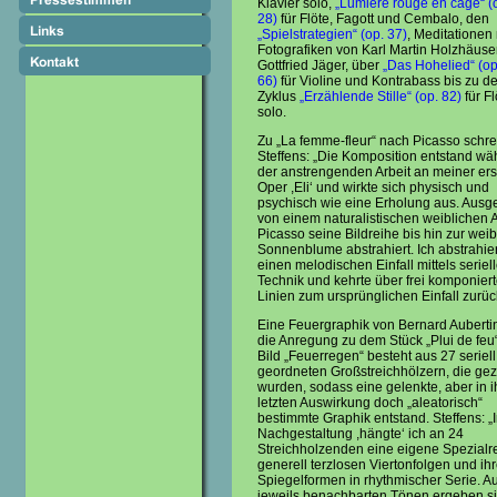
Klavier solo,
„Lumière rouge en cage“ (
28)
für Flöte, Fagott und Cembalo, den
„Spielstrategien“ (op. 37)
, Meditationen
Fotografiken von Karl Martin Holzhäuse
Gottfried Jäger, über
„Das Hohelied“ (op
66)
für Violine und Kontrabass bis zu d
Zyklus
„Erzählende Stille“ (op. 82)
für Fl
solo.
Zu „La femme-fleur“ nach Picasso schre
Steffens: „Die Komposition entstand w
der anstrengenden Arbeit an meiner ers
Oper ,Eli‘ und wirkte sich physisch und
psychisch wie eine Erholung aus. Aus
von einem naturalistischen weiblichen A
Picasso seine Bildreihe bis hin zur wei
Sonnenblume abstrahiert. Ich abstrahie
einen melodischen Einfall mittels seriell
Technik und kehrte über frei komponier
Linien zum ursprünglichen Einfall zurüc
Eine Feuergraphik von Bernard Auberti
die Anregung zu dem Stück „Plui de feu
Bild „Feuerregen“ besteht aus 27 seriell
geordneten Großstreichhölzern, die ge
wurden, sodass eine gelenkte, aber in i
letzten Auswirkung doch „aleatorisch“
bestimmte Graphik entstand. Steffens: „I
Nachgestaltung ,hängte‘ ich an 24
Streichholzenden eine eigene Spezialre
generell terzlosen Viertonfolgen und ih
Spiegelformen in rhythmischer Serie. A
jeweils benachbarten Tönen ergeben s