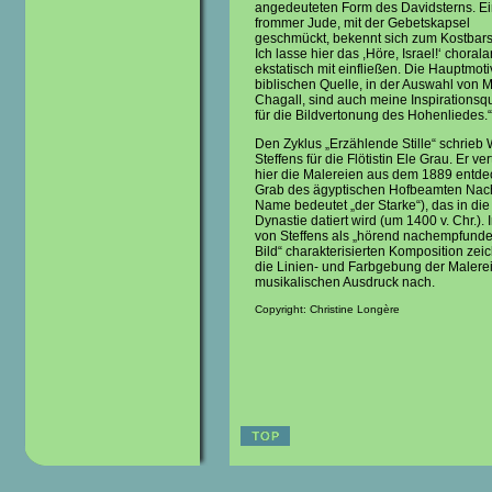
angedeuteten Form des Davidsterns. E
frommer Jude, mit der Gebetskapsel
geschmückt, bekennt sich zum Kostbars
Ich lasse hier das ,Höre, Israel!‘ choralar
ekstatisch mit einfließen. Die Hauptmoti
biblischen Quelle, in der Auswahl von 
Chagall, sind auch meine Inspirationsq
für die Bildvertonung des Hohenliedes.“
Den Zyklus „Erzählende Stille“ schrieb 
Steffens für die Flötistin Ele Grau. Er ve
hier die Malereien aus dem 1889 entde
Grab des ägyptischen Hofbeamten Nach
Name bedeutet „der Starke“), das in die
Dynastie datiert wird (um 1400 v. Chr.). 
von Steffens als „hörend nachempfund
Bild“ charakterisierten Komposition zeic
die Linien- und Farbgebung der Malerei
musikalischen Ausdruck nach.
Copyright: Christine Longère