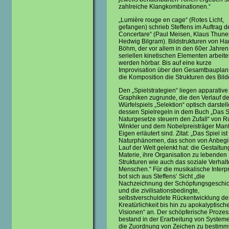
zahlreiche Klangkombinationen.“
„Lumière rouge en cage“ (Rotes Licht,
gefangen) schrieb Steffens im Auftrag d
Concertare“ (Paul Meisen, Klaus Thun
Hedwig Bilgram). Bildstrukturen von Ha
Böhm, der vor allem in den 60er Jahren
seriellen kinetischen Elementen arbeite
werden hörbar. Bis auf eine kurze
Improvisation über den Gesamtbauplan 
die Komposition die Strukturen des Bild
Den „Spielstrategien“ liegen apparative
Graphiken zugrunde, die den Verlauf d
Würfelspiels „Selektion“ optisch darstell
dessen Spielregeln in dem Buch „Das S
Naturgesetze steuern den Zufall“ von Ru
Winkler und dem Nobelpreisträger Man
Eigen erläutert sind. Zitat: „Das Spiel ist
Naturphänomen, das schon von Anbegi
Lauf der Welt gelenkt hat: die Gestaltun
Materie, ihre Organisation zu lebenden
Strukturen wie auch das soziale Verhalt
Menschen.“ Für die musikalische Interpr
bot sich aus Steffens‘ Sicht „die
Nachzeichnung der Schöpfungsgeschic
und die zivilisationsbedingte,
selbstverschuldete Rückentwicklung de
Kreatürlichkeit bis hin zu apokalyptisch
Visionen“ an. Der schöpferische Prozes
bestand in der Erarbeitung von Systeme
die Zuordnung von Zeichen zu bestimm