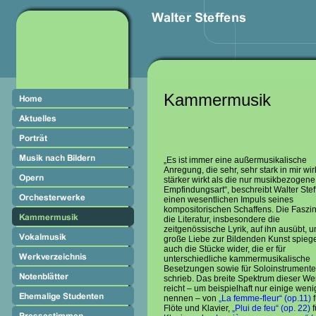
Kammermusik
„Es ist immer eine außermusikalische
Anregung, die sehr, sehr stark in mir wirk
stärker wirkt als die nur musikbezogene
Empfindungsart“, beschreibt Walter Stef
einen wesentlichen Impuls seines
kompositorischen Schaffens. Die Faszin
die Literatur, insbesondere die
zeitgenössische Lyrik, auf ihn ausübt, u
große Liebe zur Bildenden Kunst spieg
auch die Stücke wider, die er für
unterschiedliche kammermusikalische
Besetzungen sowie für Soloinstrumente
schrieb. Das breite Spektrum dieser We
reicht – um beispielhaft nur einige weni
nennen – von
„La femme-fleur“ (op.11)
f
Flöte und Klavier,
„Plui de feu“ (op. 22)
f