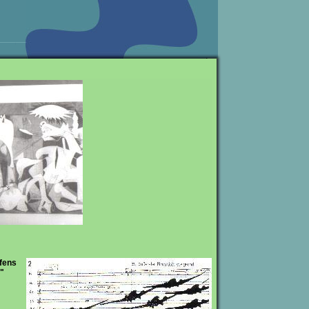
fens
."