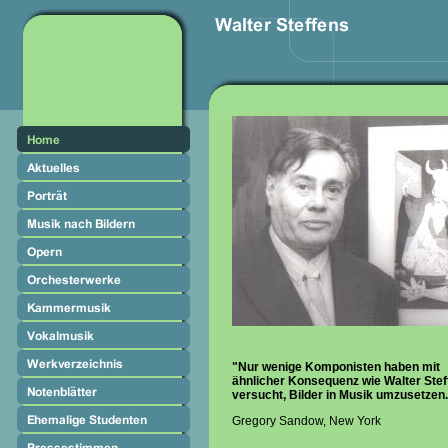
"Nur wenige Komponisten haben mit
ähnlicher Konsequenz wie Walter Stef
versucht, Bilder in Musik umzusetzen
Gregory Sandow, New York