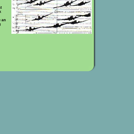
ät
k
e an
g